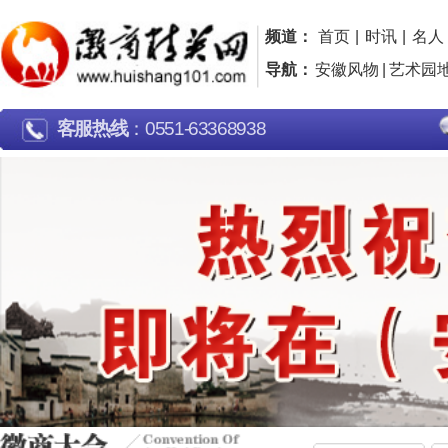
频道：
首页
|
时讯
|
名人
|
名企
|
名片
|
品牌
|
导航：
安徽风物
|
艺术园地
|
行走江淮
|
广告片欣
客服热线
：0551-63368938
大会介绍
最新报道
安徽
当前位置：
徽商精英网
> 徽商大会 >
历届回顾
省长致辞