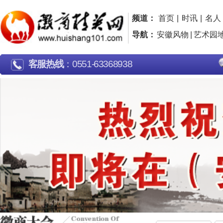
频道：
首页
|
时讯
|
名人
|
名企
|
名片
|
品牌
|
导航：
安徽风物
|
艺术园地
|
行走江淮
|
广告片欣
客服热线
：0551-63368938
大会介绍
最新报道
安徽
当前位置：
徽商精英网
> 徽商大会 >
安徽特产
送好消息送图好消好消片啦