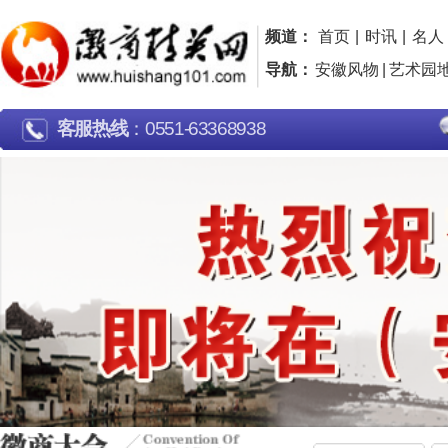
频道：
首页
|
时讯
|
名人
|
名企
|
名片
|
品牌
|
导航：
安徽风物
|
艺术园地
|
行走江淮
|
广告片欣
客服热线
：0551-63368938
大会介绍
最新报道
安徽
当前位置：
徽商精英网
> 徽商大会 >