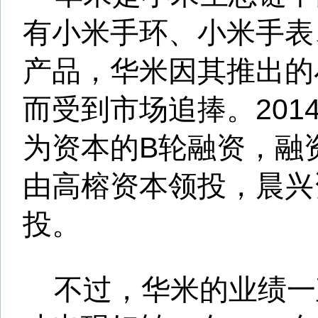
米最主要的客户和分销渠道。20
季度，华米自有品牌的产品营
17.6%。
除了在营收上，华米对小米
资本层面两者也关联甚密。目
军系公司也是华米的重要股东
示，华米的股东结构为，华米C
39.4%，是第一单一大股东；
20.4%，位居第二大股东；小
People Better limited持股为