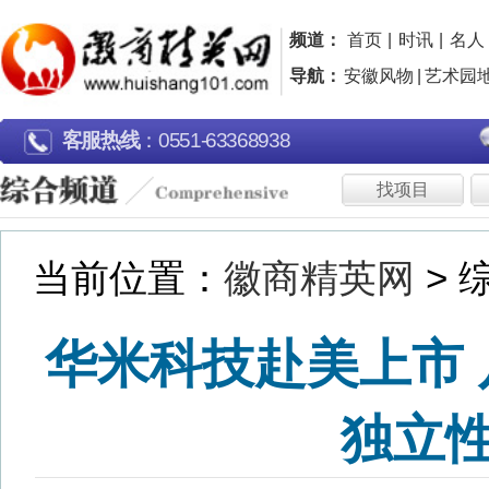
频道：
首页
|
时讯
|
名人
|
名企
|
名片
|
品牌
|
导航：
安徽风物
|
艺术园地
|
行走江淮
|
广告片欣
客服热线
：0551-63368938
找项目
找资金
生
当前位置：
徽商精英网
> 综合频道 >
华米科技赴美上市 八成收
独立性堪忧
发布日期：2018-1-29 浏览：8180
■本报记者 贾 丽