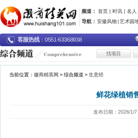
频道：
首页
|
时讯
|
名人
|
名企
|
名片
|
品牌
|
导航：
安徽风物
|
艺术园地
|
行走江淮
|
广告片欣
客服热线
：0551-63368938
找项目
找资金
生
当前位置：
徽商精英网
> 综合频道 >
生意经
鲜花绿植销售日渐走俏
发布日期：2026/1/7 浏览：2474
近日，市民在合肥市蜀山区井岗镇十里店社区清溪小镇
元旦期间，清溪小镇花卉市场鲜花绿植日渐走俏，市民纷
室，增添喜庆氛围。