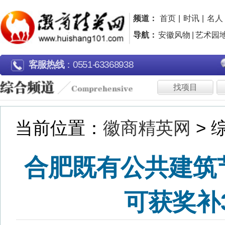
频道：
首页
|
时讯
|
名人
|
名企
|
名片
|
品牌
|
导航：
安徽风物
|
艺术园地
|
行走江淮
|
广告片欣
客服热线
：0551-63368938
找项目
找资金
生
当前位置：
徽商精英网
> 综合频道 >
合肥既有公共建筑节能改
可获奖补300万
发布日期：2019-2-28 浏览：8567
中安在线、中安新闻客户端
市城乡建设局出台《合肥市公