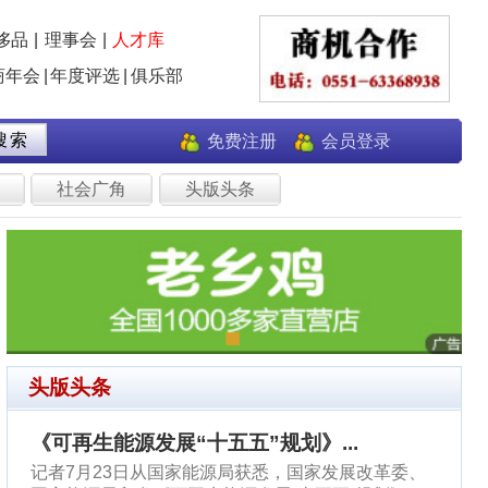
员登录
.
发展改革委、
五”规划》，
是...[
查
生意经