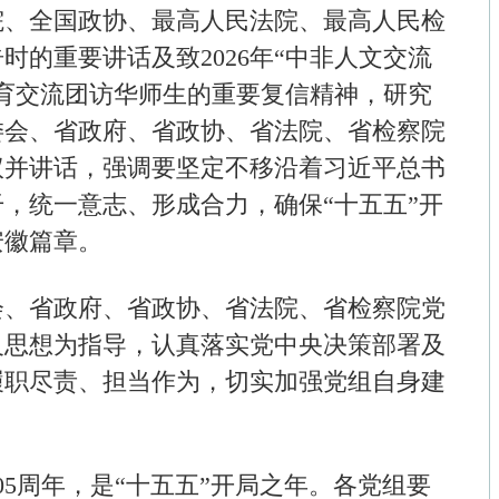
成合力，确保“十五五”开
协、省法院、省检察院党
奥巴马
杨
认真落实党中央决策部署及
·
姜明明：期待带动更多青年徽商实现产
作为，切实加强党组自身建
·
方洪波：谁现在进入家电业在战略上已
·
对话李斌：一场完美风暴之后，我的胆
·
张桂平：实行“医、教、研”一体化管理
五”开局之年。各党组要
一高效医教协...
学习贯彻党的二十大和二十
·
聂刚：青年企业家回乡创业研发新材料
重要讲话精神，深刻领
术空白
终在思想上政治上行动上同
·
朱恒银—安徽地质矿产勘查局313地质
社会广角
地一区”实现新突破和取
工程师
，抢抓机遇、乘势而上，共
正确政绩观，坚持为人民出
和人民检验。要加强党组自
我革命的自觉性坚定性，巩
中国奥委会第40届奥...
南京元通商圈