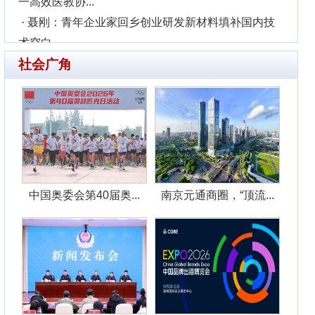
！202...
度关键词是
嫌犯罪被采取
阱
服务交流展示活
县整治！