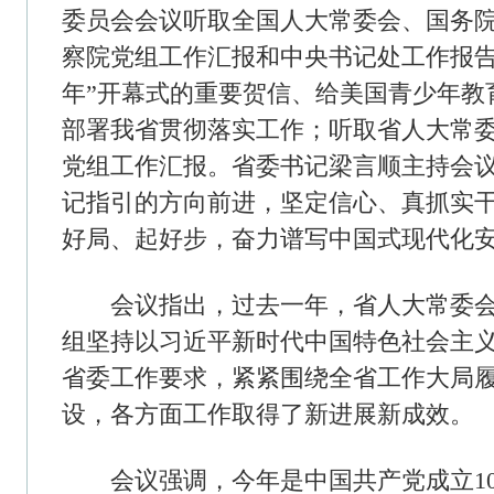
记指引的方向前进，坚定信心、真抓实干，统一意志、形
好局、起好步，奋力谱写中国式现代化安徽篇章。
会议指出，过去一年，省人大常委会、省政府、省政
组坚持以习近平新时代中国特色社会主义思想为指导，
省委工作要求，紧紧围绕全省工作大局履职尽责、担当
设，各方面工作取得了新进展新成效。
会议强调，今年是中国共产党成立105周年，是“十五
坚持好、运用好、发展好党的领导这一最大优势，深入
届历次全会精神，全面贯彻落实习近平总书记考察安徽
悟“两个确立”的决定性意义，坚决做到“两个维护”，始
以习近平同志为核心的党中央保持高度一致。要锚定“三
得“三个新的更大进展”目标，坚持干字当头、创先争优
同推进各领域工作，努力实现良好开局。要树立和践行
政绩、以实干出政绩，确保各项业绩经得起历史、实践
身建设，认真履行全面从严治党主体责任，切实增强自
固发展良好政治生态。