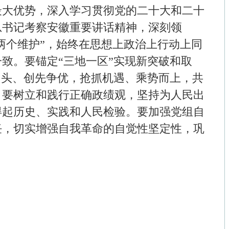
全年接警2250万余...
开拓全球市场
闻所未闻
·
宛新平系列评论：2025，你的安徽年
____？
·
安徽交建股份：实际控制人俞发祥因涉
刑事强制措施
·
“退赔学费”？当心掉入虚假投资诈骗陷
·
省暨合肥市2025年国际志愿者日志愿
动举办
·
游客在安徽泾县被打后，县长开会，全
人才招聘
-
商务合作
-
在线留言
-
联系我们
-
申请链接
om All Rights 版权所有：中国当代徽商精英协作网
皖ICP备14000866号
网安备 34010302000479号