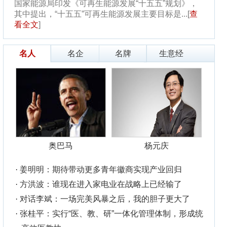
元庆
业回归
经输了
子更大了
体制，形成统
填补国内技
队教授级高级
，“顶流...