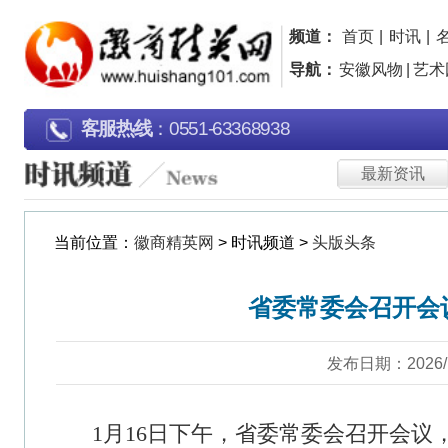
频道：
首页
|
时讯
|
名人
|
名企
|
名片
|
品
导航：
安徽风物
|
艺术园地
|
行走江淮
|
广告
客服热线
：0551-63368938
最新资讯
徽商动态
当前位置：
徽商精英网
> 时讯频道 >
头版头条
省委常委会召开会议 梁言顺主持
发布日期：2026/1/18 浏览：968
1月16日下午，省委常委会召开会议，传达学习习近
委员会会议听取全国人大常委会、国务院、全国政协、
察院党组工作汇报和中央书记处工作报告时的重要讲话及致
年”开幕式的重要贺信、给美国青少年教育交流团访华师
部署我省贯彻落实工作；听取省人大常委会、省政府、
党组工作汇报。省委书记梁言顺主持会议并讲话，强调