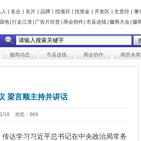
牌
|
找项目
|
找资金
|
开发区
|
生意经
|
奢侈品
|
理事会
|
人才库
片欣赏
|
商会协作
|
市县连线
|
徽商大会
|
徽商年会
|
年度评选
|
俱乐部
免费注册
会
市县连线
商会协作
闻所未闻
社会广角
头版头条
并讲话
头版头条
《可再生能源发展“十五五”规划》..
平总书记在中央政治局常务
记者7月23日从国家能源局获悉，国家
国家能源局印发《可再生能源发展“十五
最高人民法院、最高人民检
其中提出，“十五五”可再生能源发展主要目标
看全文
]
2026年“中非人文交流
生的重要复信精神，研究
名人
名企
名牌
省政协、省法院、省检察院
要坚定不移沿着习近平总书