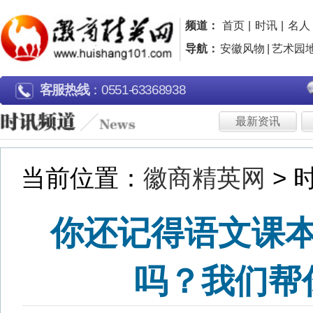
频道：
首页
|
时讯
|
名人
|
名企
|
名片
|
品牌
|
导航：
安徽风物
|
艺术园地
|
行走江淮
|
广告片欣
客服热线
：0551-63368938
最新资讯
徽商动态
市县
当前位置：
徽商精英网
> 时讯频道 >
你还记得语文课本里那些
吗？我们帮你记下
发布日期：2018-9-12 浏览：1689
学生时代