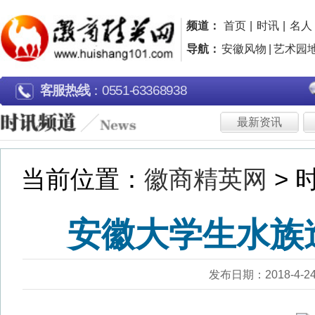
频道：
首页
|
时讯
|
名人
|
名企
|
名片
|
品牌
|
导航：
安徽风物
|
艺术园地
|
行走江淮
|
广告片欣
客服热线
：0551-63368938
最新资讯
徽商动态
市县
当前位置：
徽商精英网
> 时讯频道 >
安徽大学生水族造景获
发布日期：2018-4-24 浏览：1631
小学生正在制作园林模型
一棵棵迷你“小树苗”拔地而