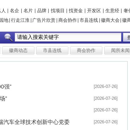
牌
|
找项目
|
找资金
|
开发区
|
生意经
|
奢侈品
|
理事会
|
人才库
片欣赏
|
商会协作
|
市县连线
|
徽商大会
|
徽商年会
|
年度评选
|
俱乐部
免费注册
会
市县连线
商会协作
闻所未闻
社会广角
头版头条
[2026-07-26]
[2026-07-26]
头版头条
[2026-07-26]
《可再生能源发展“十五五”规划》..
新中心党委
[2026-07-26]
记者7月23日从国家能源局获悉，国家
国家能源局印发《可再生能源发展“十五
[2026-07-21]
其中提出，“十五五”可再生能源发展主要目标
看全文
]
[2026-07-04]
[2026-07-04]
名人
名企
名牌
[2026-07-04]