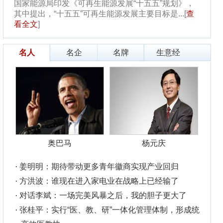
元庆
业回归
经输了
子更大了
体制，形成统
填补国内技
队教授级高级
，“顶流...