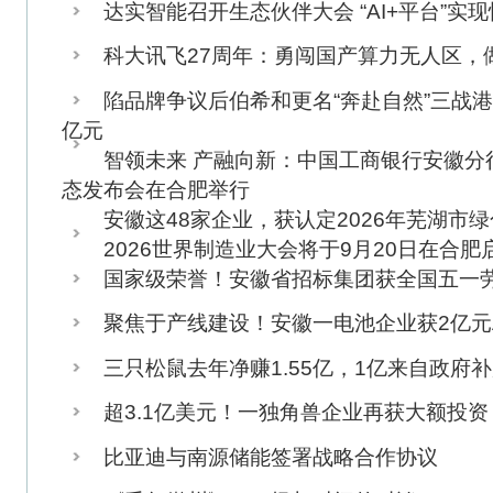
三只松鼠去年净赚1.55亿，1亿来自政府补贴
超3.1亿美元！一独角兽企业再获大额投资
比亚迪与南源储能签署战略合作协议
《千年徽州》：一场与时间的对谈
国务院办公厅公布指定悬挂用国徽制作企业，安徽2家企业上
华安进出口入选“2025长三角品牌影响力百强企业”
肥西县委常委、组织部部长王军走访安利股份
[
最前页
] <
上一页
1
2
3
4
5
下一页
> [
最末页
]
关于我们
-
法律声明
-
广告服务
-
Copyright©2025 www.huishang101.c