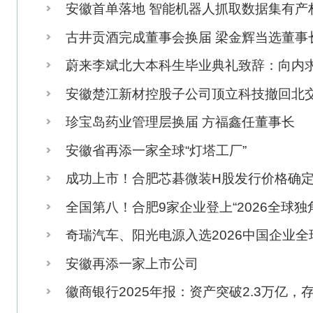
珍宝岛药业管理层换届 方福鑫任董事长
安徽省再添一家全球“灯塔工厂”
成功上市！合肥芯碁微装H股发行价格确定为每股252.73港
全国第八！合肥9家企业登上“2026全球独角兽榜”
奇瑞汽车、阳光电源入选2026中国企业全球影响力100强
安徽再添一家上市公司
徽商银行2025年报：资产突破2.3万亿，存贷双增、资产向优
达实智能召开生态伙伴大会 “AI+平台”实现快速迭代
科大讯飞27周年：勇闯国产算力无人区，做AI时代的行业领
陷品牌争议后伯希和更名“奔赴自然”三战港交所，上市前多轮分
亿元
智领未来 产融向新：中国工商银行安徽分行AI+金融赋能城
态发布会在合肥举行
安徽这48家企业，获认定2026年芜湖市绿色工厂！
2026世界制造业大会将于9月20日在合肥启幕
国家级荣誉！安徽省招标集团获全国五一劳动奖状
聚焦于产线建设！安徽一电池企业获2亿元A轮融资