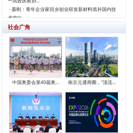
！202...
度关键词是
嫌犯罪被采取
阱
服务交流展示活
县整治！