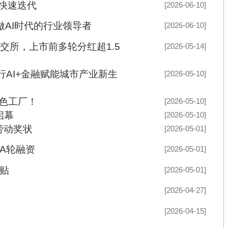
[2026-05-01]
[2026-04-27]
[2026-04-15]
[2026-04-02]
全年接警2250万余...
开拓全球市场
榜
[2026-04-02]
闻所未闻
[2026-03-19]
·
宛新平系列评论：2025，你的安徽年
[2026-03-19]
____？
·
安徽交建股份：实际控制人俞发祥因涉
刑事强制措施
·
“退赔学费”？当心掉入虚假投资诈骗陷
·
省暨合肥市2025年国际志愿者日志愿
动举办
·
游客在安徽泾县被打后，县长开会，全
人才招聘
-
商务合作
-
在线留言
-
联系我们
-
申请链接
om All Rights 版权所有：中国当代徽商精英协作网
皖ICP备14000866号