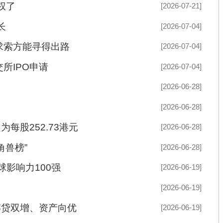
[2026-06-28]
[2026-06-28]
元
[2026-06-28]
奥巴马
杨
[2026-06-28]
·
姜明明：期待带动更多青年徽商实现产
[2026-06-19]
·
方洪波：谁现在进入家电业在战略上已
[2026-06-19]
·
对话李斌：一场完美风暴之后，我的胆
[2026-06-19]
·
张桂平：实行“医、教、研”一体化管理
一高效医教协...
[2026-06-10]
·
聂刚：青年企业家回乡创业研发新材料
导者
[2026-06-10]
术空白
·
朱恒银—安徽地质矿产勘查局313地质
红超1.5
社会广角
[2026-05-14]
工程师
市产业新生
[2026-05-10]
[2026-05-10]
[2026-05-10]
[2026-05-01]
中国奥委会第40届奥...
南京元通商圈
[2026-05-01]