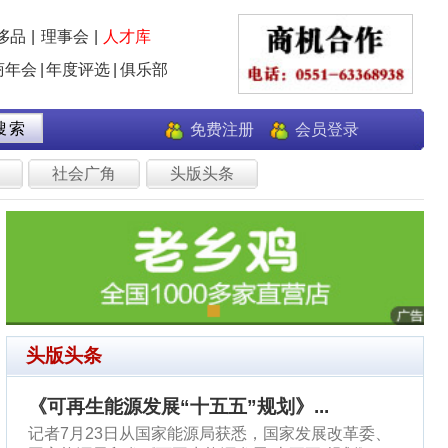
员登录
.
发展改革委、
五”规划》，
是...[
查
生意经